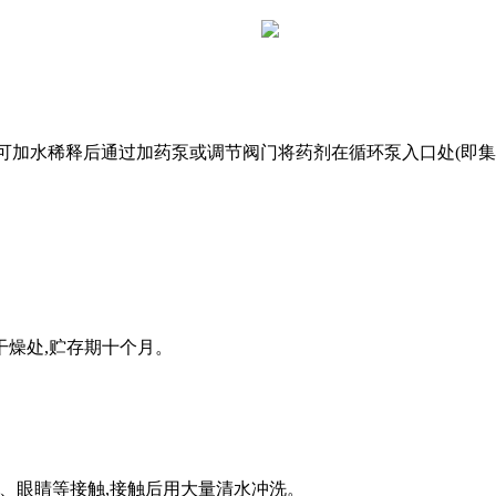
使用可加水稀释后通过加药泵或调节阀门将药剂在循环
泵入口处(即
凉干燥处,贮存期十个月。
皮肤、眼睛等接触,接触后用大量清水冲洗。