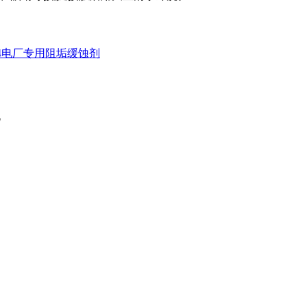
04电厂专用阻垢缓蚀剂
北